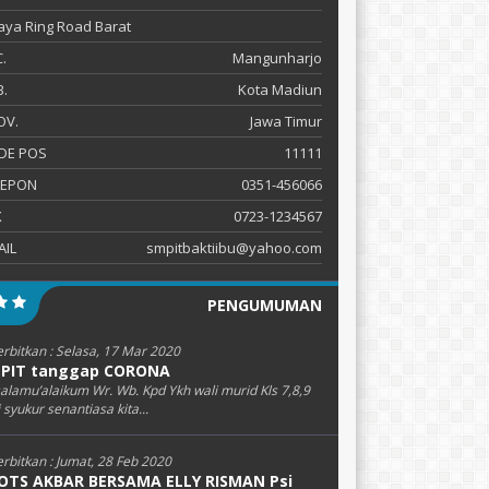
Raya Ring Road Barat
.
Mangunharjo
.
Kota Madiun
OV.
Jawa Timur
DE POS
11111
LEPON
0351-456066
X
0723-1234567
AIL
smpitbaktiibu@yahoo.com
PENGUMUMAN
erbitkan :
Selasa, 17 Mar 2020
PIT tanggap CORONA
alamu’alaikum Wr. Wb. Kpd Ykh wali murid Kls 7,8,9
i syukur senantiasa kita...
erbitkan :
Jumat, 28 Feb 2020
OTS AKBAR BERSAMA ELLY RISMAN Psi