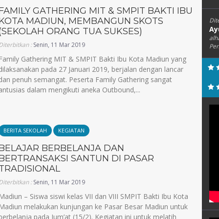
FAMILY GATHERING MIT & SMPIT BAKTI IBU
KOTA MADIUN, MEMBANGUN SKOTS
Dit
Ay
(SEKOLAH ORANG TUA SUKSES)
alh
Diterbitkan :
Senin, 11 Mar 2019
Pen
Family Gathering MIT & SMPIT Bakti Ibu Kota Madiun yang
dilaksanakan pada 27 Januari 2019, berjalan dengan lancar
dan penuh semangat. Peserta Family Gathering sangat
antusias dalam mengikuti aneka Outbound,...
BERITA SEKOLAH
KEGIATAN
BELAJAR BERBELANJA DAN
BERTRANSAKSI SANTUN DI PASAR
TRADISIONAL
Diterbitkan :
Senin, 11 Mar 2019
Madiun – Siswa siswi kelas VII dan VIII SMPIT Bakti Ibu Kota
Madiun melakukan kunjungan ke Pasar Besar Madiun untuk
berbelanja pada Jum’at (15/2). Kegiatan ini untuk melatih