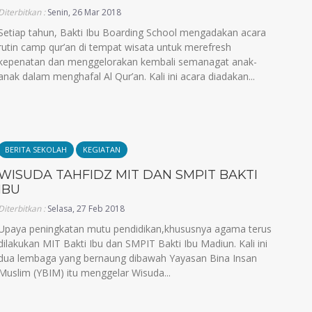
Diterbitkan :
Senin, 26 Mar 2018
Setiap tahun, Bakti Ibu Boarding School mengadakan acara
rutin camp qur’an di tempat wisata untuk merefresh
kepenatan dan menggelorakan kembali semanagat anak-
anak dalam menghafal Al Qur’an. Kali ini acara diadakan...
BERITA SEKOLAH
KEGIATAN
WISUDA TAHFIDZ MIT DAN SMPIT BAKTI
IBU
Diterbitkan :
Selasa, 27 Feb 2018
Upaya peningkatan mutu pendidikan,khususnya agama terus
dilakukan MIT Bakti Ibu dan SMPIT Bakti Ibu Madiun. Kali ini
dua lembaga yang bernaung dibawah Yayasan Bina Insan
Muslim (YBIM) itu menggelar Wisuda...