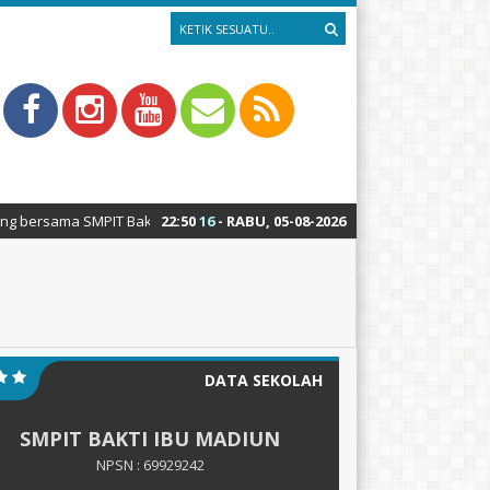
T Bakti Ibu Boarding & Fullday School Tahun 2025/2026. Akses link penda
22
:
50
17
- RABU, 05-08-2026
DATA SEKOLAH
SMPIT BAKTI IBU MADIUN
NPSN : 69929242