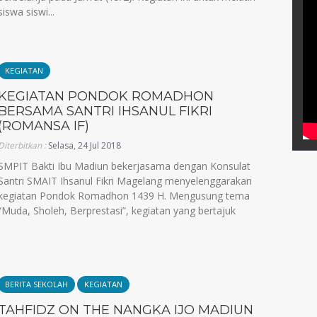
siswa siswi...
KEGIATAN
KEGIATAN PONDOK ROMADHON
BERSAMA SANTRI IHSANUL FIKRI
(ROMANSA IF)
Diterbitkan :
Selasa, 24 Jul 2018
SMPIT Bakti Ibu Madiun bekerjasama dengan Konsulat
Santri SMAIT Ihsanul Fikri Magelang menyelenggarakan
kegiatan Pondok Romadhon 1439 H. Mengusung tema
“Muda, Sholeh, Berprestasi”, kegiatan yang bertajuk
BERITA SEKOLAH
KEGIATAN
TAHFIDZ ON THE NANGKA IJO MADIUN