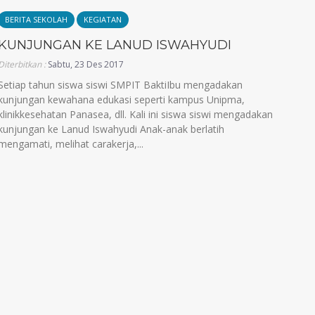
BERITA SEKOLAH
KEGIATAN
KUNJUNGAN KE LANUD ISWAHYUDI
Diterbitkan :
Sabtu, 23 Des 2017
Setiap tahun siswa siswi SMPIT BaktiIbu mengadakan
kunjungan kewahana edukasi seperti kampus Unipma,
klinikkesehatan Panasea, dll. Kali ini siswa siswi mengadakan
kunjungan ke Lanud Iswahyudi Anak-anak berlatih
mengamati, melihat carakerja,...