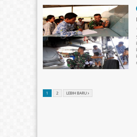
1
2
LEBIH BARU