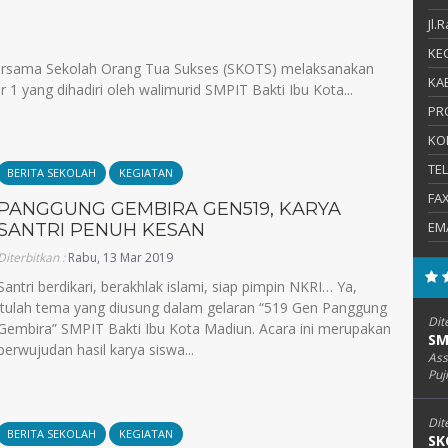
Jl.
KEC
bersama Sekolah Orang Tua Sukses (SKOTS) melaksanakan
KAB
1 yang dihadiri oleh walimurid SMPIT Bakti Ibu Kota...
PR
KO
TE
BERITA SEKOLAH
KEGIATAN
FA
PANGGUNG GEMBIRA GEN519, KARYA
EM
SANTRI PENUH KESAN
Diterbitkan :
Rabu, 13 Mar 2019
Santri berdikari, berakhlak islami, siap pimpin NKRI… Ya,
itulah tema yang diusung dalam gelaran “519 Gen Panggung
Dit
Gembira” SMPIT Bakti Ibu Kota Madiun. Acara ini merupakan
SM
perwujudan hasil karya siswa...
Ass
Puj
Dit
BERITA SEKOLAH
KEGIATAN
SK